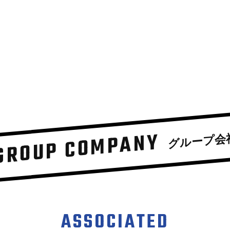
GROUP COMPANY
グループ会
ASSOCIATED