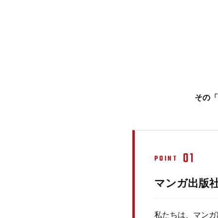
その「
01
POINT
マンガ出版
私たちは、マンガ